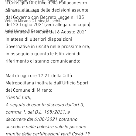
Vetorix Mirano C Silver Maschile
Il Consiglio Direttivo della Pallacanestro 
Mirano, alla luce delle decisioni assunte 
Comunicati Stampa
dal Governo con Decreto Legge n. 105 
Vetorix Mirano C Unica Maschile
del 23 Luglio 2021(vedi allegato in copia) 
Apigi Mirano B Femminile
che entrerà in vigore dal 6 Agosto 2021,  
in attesa di ulteriori disposizioni 
Governative in uscita nelle prossime ore, 
in ossequio a quanto le Istituzioni di 
riferimento ci stanno comunicando:
Mail di oggi ore 17.21 della Città 
Metropolitana inoltrata dall'Ufficio Sport 
del Comune di Mirano:
"Gentili tutti,
A seguito di quanto disposto dall’art.3, 
comma 1, del D.L. 105/2021, a 
decorrere dal 6/08/2021 potranno 
accedere nelle palestre solo le persone 
munite delle certificazioni verdi Covid-19 