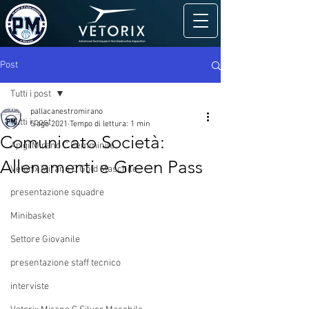
Post
Tutti i post
pallacanestromirano
Tutti i post
5 ago 2021
Tempo di lettura: 1 min
Comunicato Società:
Apigi Mirano C Femminile
Allenamenti e Green Pass
Vetorix Mirano C Gold Maschile
presentazione squadre
Minibasket
Settore Giovanile
presentazione staff tecnico
interviste