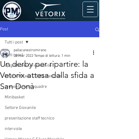
Post
Tutti i post
pallacanestromirano
Tutti i post
26 mar 2022
Tempo di lettura: 1 min
Un derby per ripartire: la
Apigi Mirano C Femminile
Vetorix attesa dalla sfida a
Vetorix Mirano C Gold Maschile
San Donà
presentazione squadre
Minibasket
Settore Giovanile
presentazione staff tecnico
interviste