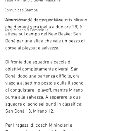
Vetorix Mirano C Silver Maschile
Comunicati Stampa
Atmosfera da derby per la Vetorix Mirano 
Vetorix Mirano C Unica Maschile
che domani sera (palla a due ore 18) è 
Apigi Mirano B Femminile
attesa sul campo del New Basket San 
Donà per una sfida che vale un pezzo di 
corsa ai playout e salvezza. 
Di fronte due squadre a caccia di 
obiettivi completamente diversi: San 
Donà, dopo una partenza difficile, ora 
viaggia al settimo posto e culla il sogno 
di conquistare i playoff, mentre Mirano 
punta alla salvezza. A separare le due 
squadre ci sono sei punti in classifica: 
San Donà 18, Mirano 12.
Per i ragazzi di coach Minincleri e 