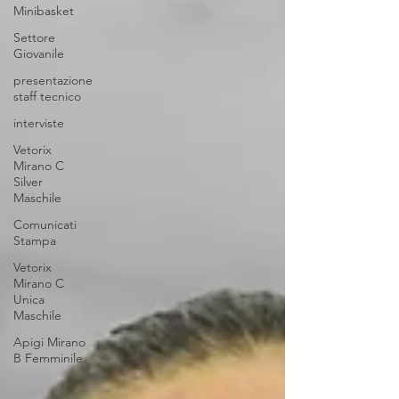
Minibasket
Settore
Giovanile
presentazione
staff tecnico
interviste
Vetorix
Mirano C
Silver
Maschile
Comunicati
Stampa
Vetorix
Mirano C
Unica
Maschile
Apigi Mirano
B Femminile