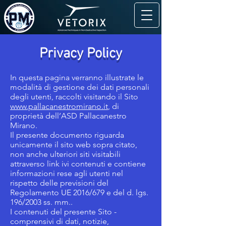
Privacy Policy
In questa pagina verranno illustrate le
modalità di gestione dei dati personali
degli utenti, raccolti visitando il Sito
www.pallacanestromirano.it
, di
proprietà dell’ASD Pallacanestro
Mirano.
Il presente documento riguarda
unicamente il sito web sopra citato,
non anche ulteriori siti visitabili
attraverso link ivi contenuti e contiene
informazioni rese agli utenti nel
rispetto delle previsioni del
Regolamento UE 2016/679 e del d. lgs.
196/2003 ss. mm..
I contenuti del presente Sito -
comprensivi di dati, notizie,