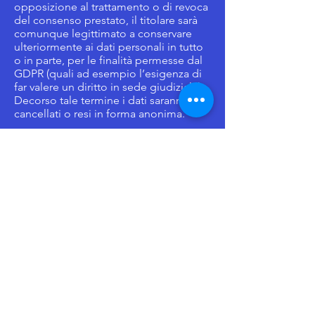
opposizione al trattamento o di revoca
del consenso prestato, il titolare sarà
comunque legittimato a conservare
ulteriormente ai dati personali in tutto
o in parte, per le finalità permesse dal
GDPR (quali ad esempio l’esigenza di
far valere un diritto in sede giudiziale).
Decorso tale termine i dati saranno
cancellati o resi in forma anonima.
9) DIRITTI
DELL’INTERESSATO
I soggetti cui si riferiscono i dati
personali hanno il diritto in qualunque
momento ai sensi del GDPR di
ottenere la conferma dell’esistenza o
meno dei medesimi dati e di
conoscerne il contenuto e l’origine,
verificarne l’esattezza o chiederne
l’integrazione o l’aggiornamento
oppure la rettificazione.
In relazione al trattamento dei predetti