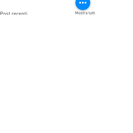
Mostra tutti
Post recenti
A.S.D. Pallacanestro Mirano