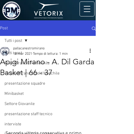
Post
Tutti i post
pallacanestromirano
Tutti i post
16 mar 2021
Tempo di lettura: 1 min
Apigi Mirano - A. Dil Garda
Apigi Mirano C Femminile
Basket | 66 - 37
Vetorix Mirano C Gold Maschile
presentazione squadre
Minibasket
Settore Giovanile
presentazione staff tecnico
interviste
Seconda vittoria consecutiva e primo 