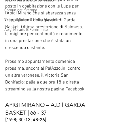
Vetorix Mirano C Silver Maschile
posto in coabitazione con le Lupe per 
Comunicati Stampa
l'Apigi Mirano che si sbarazza senza 
troppi patemi delle giovani di Garda 
Vetorix Mirano C Unica Maschile
Basket. Ottima prestazione di Salmaso, 
Apigi Mirano B Femminile
la migliore per continuità e rendimento, 
in una prestazione che è stata un 
crescendo costante. 
Prossimo appuntamento domenica 
prossima, ancora al PalAzzolini contro 
un'altra veronese, il Victoria San 
Bonifacio: palla a due ore 18 e diretta 
streaming sulla nostra pagina Facebook.
APIGI MIRANO – A.Dil GARDA 
BASKET | 66 - 37
[19-8; 30-13; 48-26]