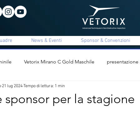
uadre
News & Eventi
Sponsor & Convenzioni
inile
Vetorix Mirano C Gold Maschile
presentazione
o
21 lug 2024
Tempo di lettura: 1 min
ile
presentazione staff tecnico
interviste
Vetorix 
le sponsor per la stagione
x Mirano C Unica Maschile
Apigi Mirano B Femminile