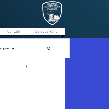
Contatti
Safeguarding
 squadre
Mirano C Silver Maschile