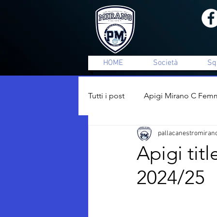
HOME
Società
Sq
Tutti i post
Apigi Mirano C Femm
pallacanestromiran
Minibasket
Settore Giovan
Apigi tit
2024/25
Comunicati Stampa
Vetori