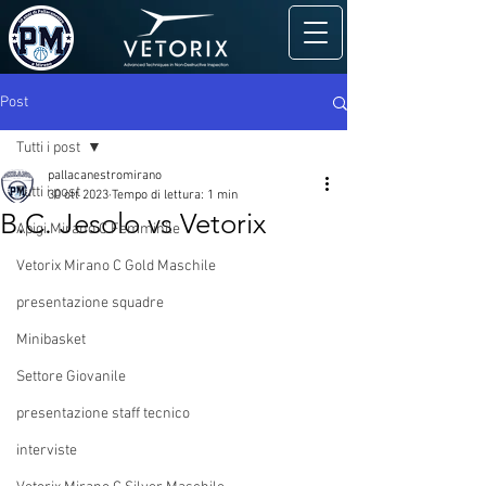
Post
Tutti i post
pallacanestromirano
Tutti i post
30 ott 2023
Tempo di lettura: 1 min
B.C. Jesolo vs Vetorix
Apigi Mirano C Femminile
Vetorix Mirano C Gold Maschile
presentazione squadre
Minibasket
Settore Giovanile
presentazione staff tecnico
interviste