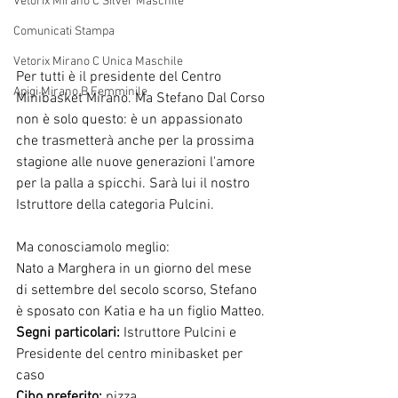
Vetorix Mirano C Silver Maschile
Comunicati Stampa
Vetorix Mirano C Unica Maschile
Per tutti è il presidente del Centro 
Apigi Mirano B Femminile
Minibasket Mirano. Ma Stefano Dal Corso 
non è solo questo: è un appassionato 
che trasmetterà anche per la prossima 
stagione alle nuove generazioni l'amore 
per la palla a spicchi. Sarà lui il nostro 
Istruttore della categoria Pulcini. 
Ma conosciamolo meglio:
Nato a Marghera in un giorno del mese 
di settembre del secolo scorso, Stefano 
è sposato con Katia e ha un figlio Matteo.
Segni particolari:
 Istruttore Pulcini e 
Presidente del centro minibasket per 
caso 
Cibo preferito:
 pizza                