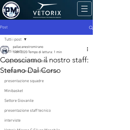
Post
Tutti i post
pallacanestromirano
Tutti i post
1 ott 2020
Tempo di lettura: 1 min
Conosciamo il nostro staff:
Apigi Mirano C Femminile
Stefano Dal Corso
Vetorix Mirano C Gold Maschile
presentazione squadre
Minibasket
Settore Giovanile
presentazione staff tecnico
interviste