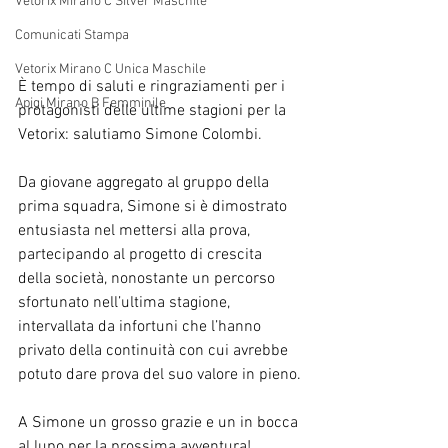
Vetorix Mirano C Silver Maschile
Comunicati Stampa
Vetorix Mirano C Unica Maschile
È tempo di saluti e ringraziamenti per i 
Apigi Mirano B Femminile
protagonisti delle ultime stagioni per la 
Vetorix: salutiamo Simone Colombi.
Da giovane aggregato al gruppo della 
prima squadra, Simone si è dimostrato 
entusiasta nel mettersi alla prova, 
partecipando al progetto di crescita 
della società, nonostante un percorso 
sfortunato nell’ultima stagione, 
intervallata da infortuni che l’hanno 
privato della continuità con cui avrebbe 
potuto dare prova del suo valore in pieno.
A Simone un grosso grazie e un in bocca 
al lupo per la prossima avventura!