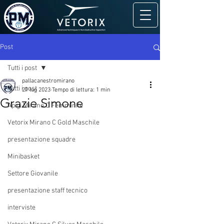
Post
Tutti i post
pallacanestromirano
Tutti i post
21 lug 2023
Tempo di lettura: 1 min
Grazie Simone
Apigi Mirano C Femminile
Vetorix Mirano C Gold Maschile
presentazione squadre
Minibasket
Settore Giovanile
presentazione staff tecnico
interviste