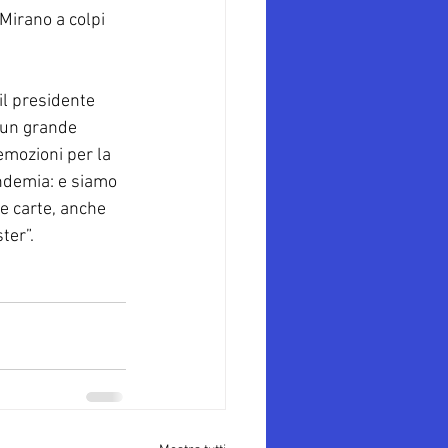
Mirano a colpi 
il presidente 
 un grande 
emozioni per la 
andemia: e siamo 
re carte, anche 
ter”.