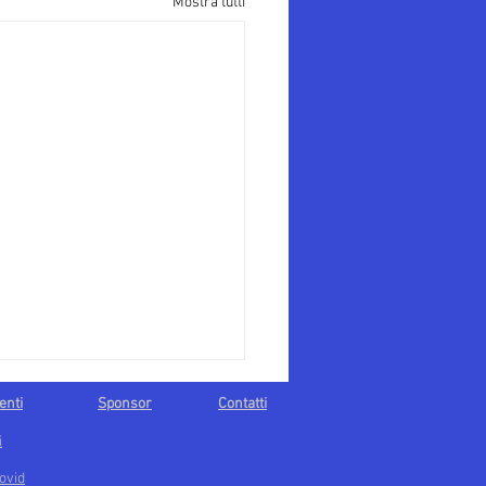
Mostra tutti
enti
Sponsor
Contatti
i
ovid