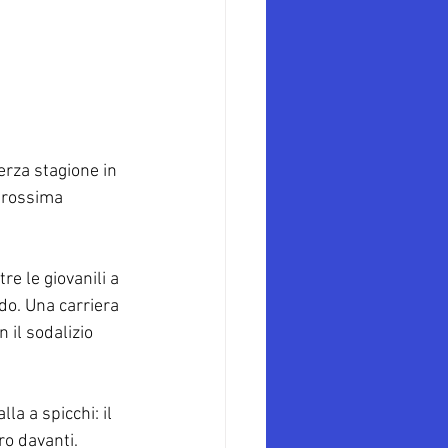
erza stagione in 
prossima 
re le giovanili a 
do. Una carriera 
 il sodalizio 
la a spicchi: il 
ro davanti. 