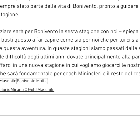
mpre stato parte della vita di Bonivento, pronto a guidare 
stagione. 
iziare sarà per Bonivento la sesta stagione con noi – spiega 
basti questo a far capire come sia per noi che per lui ci sia
e questa avventura. In queste stagioni siamo passati dalle 
e difficoltà degli ultimi anni dovute principalmente alla p
ffarci in una nuova stagione in cui vogliamo giocarci le nost
che sarà fondamentale per coach Minincleri e il resto del ros
 Maschile
Bonivento Mattia
etorix Mirano C Gold Maschile