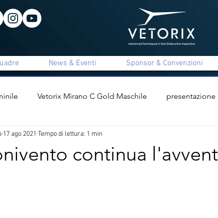
uadre
News & Eventi
Sponsor & Convenzioni
inile
Vetorix Mirano C Gold Maschile
presentazione
o
17 ago 2021
Tempo di lettura: 1 min
ile
presentazione staff tecnico
interviste
Vetorix 
nivento continua l'avvent
x Mirano C Unica Maschile
Apigi Mirano B Femminile