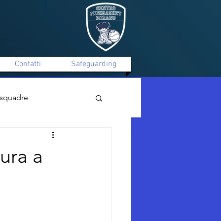
Contatti
Safeguarding
 squadre
Mirano C Silver Maschile
ura a