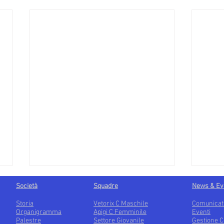
Società
Squadre
News & Ev
Storia
Vetorix C Maschile
Comunicat
Organigramma
Apigi C Femminile
Eventi
Palestre
Settore Giovanile
Gestione C