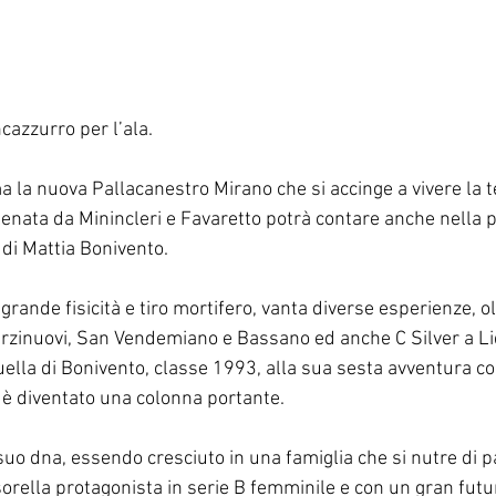
cazzurro per l’ala.
a la nuova Pallacanestro Mirano che si accinge a vivere la t
lenata da Minincleri e Favaretto potrà contare anche nella 
 di Mattia Bonivento.
 grande fisicità e tiro mortifero, vanta diverse esperienze, olt
 Orzinuovi, San Vendemiano e Bassano ed anche C Silver a Li
ella di Bonivento, classe 1993, alla sua sesta avventura con
 è diventato una colonna portante.
suo dna, essendo cresciuto in una famiglia che si nutre di pal
sorella protagonista in serie B femminile e con un gran futu