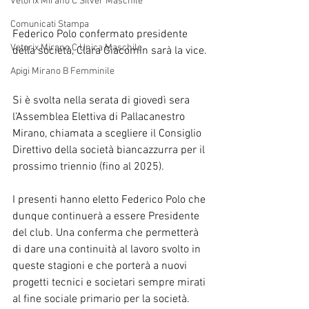
Vetorix Mirano C Silver Maschile
Comunicati Stampa
Federico Polo confermato presidente 
Vetorix Mirano C Unica Maschile
della società, Clara Giacomin sarà la vice.
Apigi Mirano B Femminile
Si è svolta nella serata di giovedì sera 
l’Assemblea Elettiva di Pallacanestro 
Mirano, chiamata a scegliere il Consiglio 
Direttivo della società biancazzurra per il 
prossimo triennio (fino al 2025).
I presenti hanno eletto Federico Polo che 
dunque continuerà a essere Presidente 
del club. Una conferma che permetterà 
di dare una continuità al lavoro svolto in 
queste stagioni e che porterà a nuovi 
progetti tecnici e societari sempre mirati 
al fine sociale primario per la società.