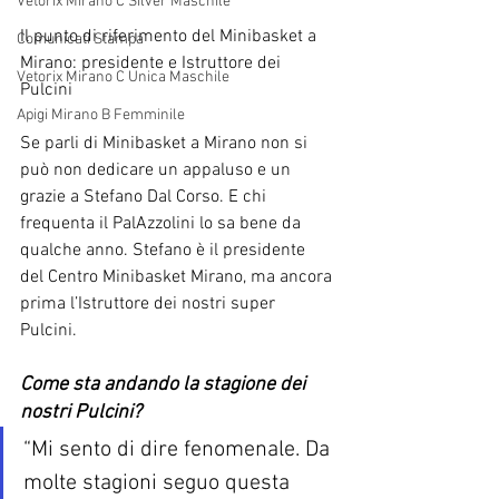
Vetorix Mirano C Silver Maschile
Il punto di riferimento del Minibasket a 
Comunicati Stampa
Mirano: presidente e Istruttore dei 
Vetorix Mirano C Unica Maschile
Pulcini
Apigi Mirano B Femminile
Se parli di Minibasket a Mirano non si 
può non dedicare un appaluso e un 
grazie a Stefano Dal Corso. E chi 
frequenta il PalAzzolini lo sa bene da 
qualche anno. Stefano è il presidente 
del Centro Minibasket Mirano, ma ancora 
prima l’Istruttore dei nostri super 
Pulcini. 
Come sta andando la stagione dei 
nostri Pulcini?
“Mi sento di dire fenomenale. Da 
molte stagioni seguo questa 