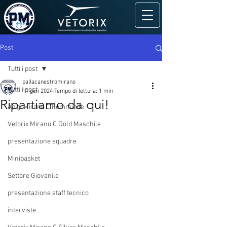
Post
Tutti i post
pallacanestromirano
Tutti i post
11 gen 2024
Tempo di lettura: 1 min
Ripartiamo da qui!
Apigi Mirano C Femminile
Vetorix Mirano C Gold Maschile
presentazione squadre
Minibasket
Settore Giovanile
presentazione staff tecnico
interviste