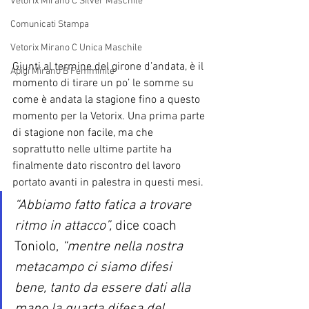
Vetorix Mirano C Silver Maschile
Comunicati Stampa
Vetorix Mirano C Unica Maschile
Giunti al termine del girone d’andata, è il 
Apigi Mirano B Femminile
momento di tirare un po’ le somme su 
come è andata la stagione fino a questo 
momento per la Vetorix. Una prima parte 
di stagione non facile, ma che 
soprattutto nelle ultime partite ha 
finalmente dato riscontro del lavoro 
portato avanti in palestra in questi mesi. 
“Abbiamo fatto fatica a trovare 
ritmo in attacco”, 
dice coach 
Toniolo, 
“mentre nella nostra 
metacampo ci siamo difesi 
bene, tanto da essere dati alla 