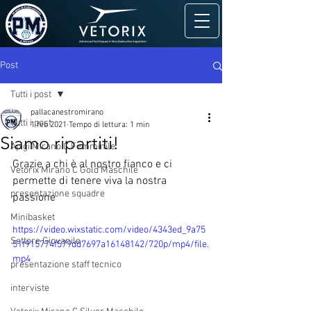
Post
Tutti i post
pallacanestromirano
Tutti i post
1 feb 2021
Tempo di lettura: 1 min
Siamo ripartiti!
Apigi Mirano C Femminile
Grazie a chi è al nostro fianco e ci 
Vetorix Mirano C Gold Maschile
permette di tenere viva la nostra 
presentazione squadre
passione
Minibasket
https://video.wixstatic.com/video/4343ed_9a75
Settore Giovanile
51f915774f579dd7697a16148142/720p/mp4/file.
mp4
presentazione staff tecnico
interviste