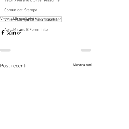
Vetorix Mirano C Silver Maschile
Comunicati Stampa
Vetorix Mirano
Apigi Mirano
sponsor
Vetorix Mirano C Unica Maschile
Apigi Mirano B Femminile
Mostra tutti
Post recenti