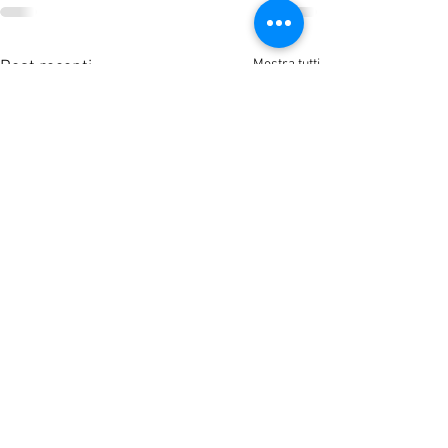
Mostra tutti
Post recenti
A.S.D. Pallacanestro Mirano