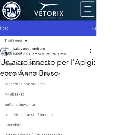
Post
Tutti i post
pallacanestromirano
Tutti i post
13 ott 2021
Tempo di lettura: 1 min
Un altro innesto per l'Apigi:
Apigi Mirano C Femminile
ecco Anna Brusò
Vetorix Mirano C Gold Maschile
presentazione squadre
Minibasket
Settore Giovanile
presentazione staff tecnico
interviste