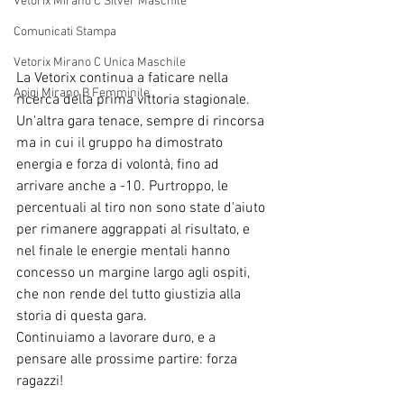
Vetorix Mirano C Silver Maschile
Comunicati Stampa
Vetorix Mirano C Unica Maschile
La Vetorix continua a faticare nella 
Apigi Mirano B Femminile
ricerca della prima vittoria stagionale. 
Un'altra gara tenace, sempre di rincorsa 
ma in cui il gruppo ha dimostrato 
energia e forza di volontà, fino ad 
arrivare anche a -10. Purtroppo, le 
percentuali al tiro non sono state d'aiuto 
per rimanere aggrappati al risultato, e 
nel finale le energie mentali hanno 
concesso un margine largo agli ospiti, 
che non rende del tutto giustizia alla 
storia di questa gara. 
Continuiamo a lavorare duro, e a 
pensare alle prossime partire: forza 
ragazzi!