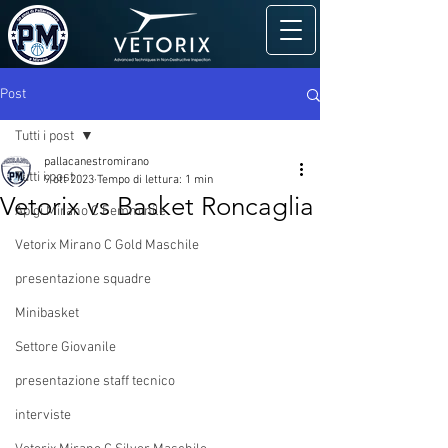
Post
Tutti i post
pallacanestromirano
Tutti i post
9 ott 2023
Tempo di lettura: 1 min
Vetorix vs Basket Roncaglia
Apigi Mirano C Femminile
Vetorix Mirano C Gold Maschile
presentazione squadre
Minibasket
Settore Giovanile
presentazione staff tecnico
interviste