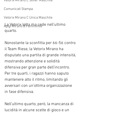
Vetorix Mirano C Silver Maschile
Comunicati Stampa
Vetorix Mirano C Unica Maschile
La Vetorix lotta ma cede nell’ultimo 
Apigi Mirano B Femminile
quarto.
Nonostante la sconfitta per 66-56 contro 
il Team Riese, la Vetorix Mirano ha 
disputato una partita di grande intensità, 
mostrando attenzione e solidità 
difensiva per gran parte dell’incontro. 
Per tre quarti, i ragazzi hanno saputo 
mantenere alto il ritmo, limitando gli 
avversari con un’ottima organizzazione 
in fase difensiva.
Nell’ultimo quarto, però, la mancanza di 
lucidità in alcune scelte di gioco e un 