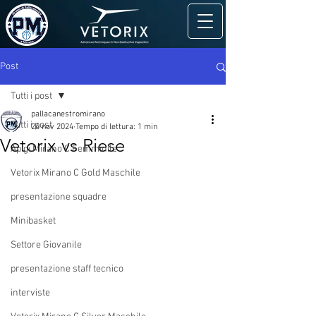
Post
Tutti i post
pallacanestromirano
Tutti i post
26 nov 2024
Tempo di lettura: 1 min
Vetorix vs Riese
Apigi Mirano C Femminile
Vetorix Mirano C Gold Maschile
presentazione squadre
Minibasket
Settore Giovanile
presentazione staff tecnico
interviste