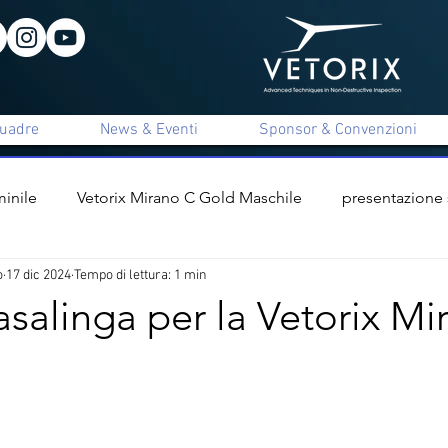
uadre
News & Eventi
Sponsor & Convenzioni
inile
Vetorix Mirano C Gold Maschile
presentazione
o
17 dic 2024
Tempo di lettura: 1 min
ile
presentazione staff tecnico
interviste
Vetorix 
casalinga per la Vetorix Mi
x Mirano C Unica Maschile
Apigi Mirano B Femminile