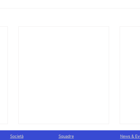
Società
Squadre
News & Ev