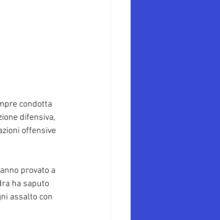
empre condotta 
ione difensiva, 
zioni offensive 
hanno provato a 
adra ha saputo 
ni assalto con 