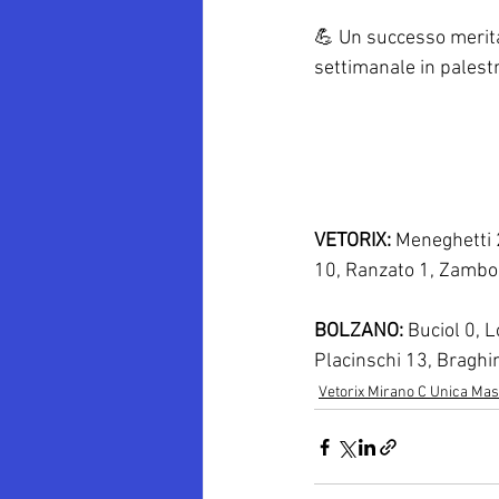
💪 Un successo merita
settimanale in palestr
VETORIX:
 Meneghetti 2
10, Ranzato 1, Zamboni
BOLZANO: 
Buciol 0, L
Placinschi 13, Braghi
Vetorix Mirano C Unica Mas