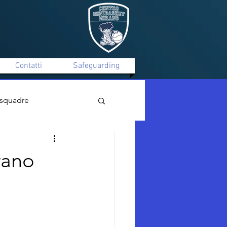
Contatti
Safeguarding
 squadre
Mirano C Silver Maschile
rano