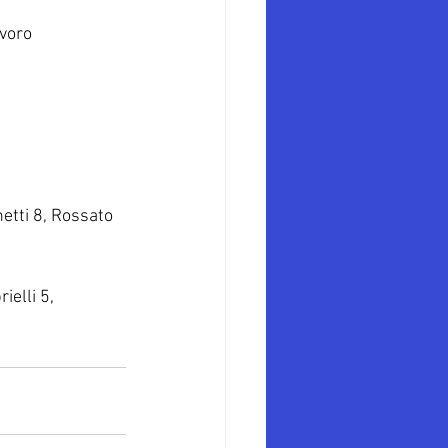
voro 
netti 8, Rossato 
ielli 5, 