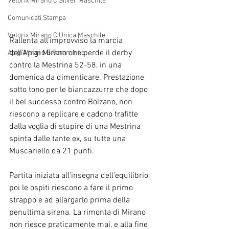
Vetorix Mirano C Silver Maschile
Comunicati Stampa
Vetorix Mirano C Unica Maschile
Rallenta all’improvviso la marcia 
dell’Apigi Mirano che perde il derby 
Apigi Mirano B Femminile
contro la Mestrina 52-58, in una 
domenica da dimenticare. Prestazione 
sotto tono per le biancazzurre che dopo 
il bel successo contro Bolzano, non 
riescono a replicare e cadono trafitte 
dalla voglia di stupire di una Mestrina 
spinta dalle tante ex, su tutte una 
Muscariello da 21 punti.
Partita iniziata all’insegna dell’equilibrio, 
poi le ospiti riescono a fare il primo 
strappo e ad allargarlo prima della 
penultima sirena. La rimonta di Mirano 
non riesce praticamente mai, e alla fine 