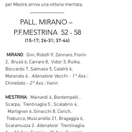
per Mestre arriva una vittoria meritata.
PALL. MIRANO – 
P.F.MESTRINA  52 - 58
(15-17; 26-31; 37-44)
MIRANO
:  Gini, Ridolfi 9, Zennaro, Fiorin 
2,  Brusò 6, Carraro 8,  Vidor 3, Rutka, 
Boccardo 7, Salmaso 5, Calatrò 6, 
Maronato 6.  
Allenatore
: Vecchi - 
1° Ass.: 
Chinellato - 
2° Ass.: 
Vanin
MESTRINA
:  Mainardi 6, Bontempelli , 
Scarpa,  Trentinaglia 5 , Scalabrin 4,  
  Martignon 6, Ginocchi 8, Corich, 
 Trabucco, Muscariello 21, Bragaggia 6, 
Scaramuzza 2. 
Allenatore
:  Trentinaglia 