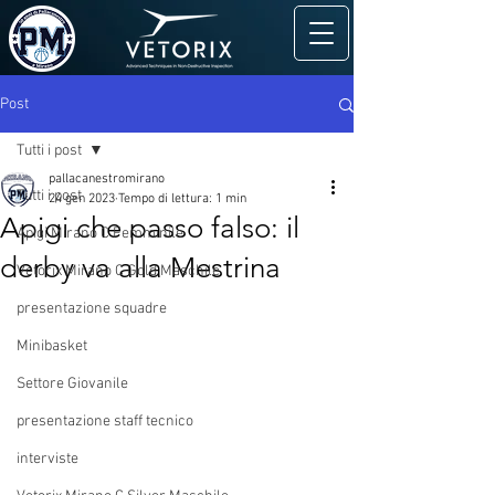
Post
Tutti i post
pallacanestromirano
Tutti i post
24 gen 2023
Tempo di lettura: 1 min
Apigi che passo falso: il
Apigi Mirano C Femminile
derby va alla Mestrina
Vetorix Mirano C Gold Maschile
presentazione squadre
Minibasket
Settore Giovanile
presentazione staff tecnico
interviste