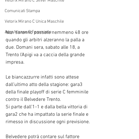
Vetorix Mirano C Silver Maschile
Comunicati Stampa
Vetorix Mirano C Unica Maschile
Non saranno passate nemmeno 48 ore 
Apigi Mirano B Femminile
quando gli arbitri alzeranno la palla a 
due. Domani sera, sabato alle 18, a 
Trento l’Apigi va a caccia della grande 
impresa.
Le biancazzurre infatti sono attese 
dall’ultimo atto della stagione: gara3 
della finale playoff di serie C femminile 
contro il Belvedere Trento.
Si parte dall’1-1 e dalla bella vittoria di 
gara2 che ha impattato la serie finale e 
rimesso in discussione ogni previsione.
Belvedere potrà contare sul fattore 