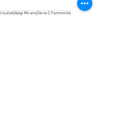
risultati
Apigi Mirano
Serie C Femminile
Apigi Mirano C Femminile
Mostra tutti
Post recenti