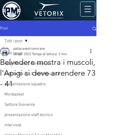
Post
Tutti i post
pallacanestromirano
Tutti i post
24 apr 2022
Tempo di lettura: 2 min
Belvedere mostra i muscoli,
Apigi Mirano C Femminile
l'Apigi si deve arrendere 73
Vetorix Mirano C Gold Maschile
- 41
presentazione squadre
Minibasket
Settore Giovanile
presentazione staff tecnico
interviste