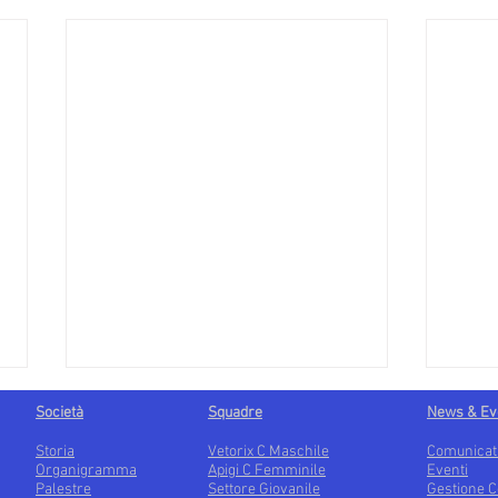
Società
Squadre
News & Ev
Storia
Vetorix C Maschile
Comunicat
Organigramma
Apigi C Femminile
Eventi
Palestre
Settore Giovanile
Gestione C