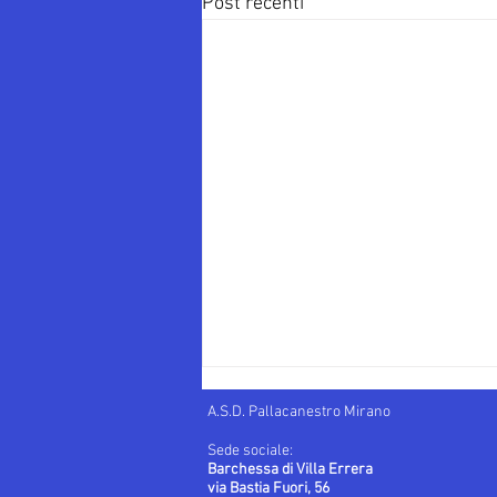
Post recenti
A.S.D. Pallacanestro Mirano
Sede sociale:
Barchessa di Villa Errera
via Bastia Fuori, 56