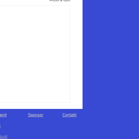
Mostra tutti
enti
Sponsor
Contatti
i
ovid