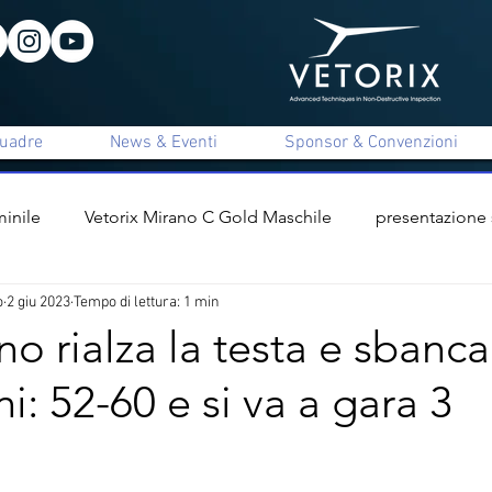
uadre
News & Eventi
Sponsor & Convenzioni
inile
Vetorix Mirano C Gold Maschile
presentazione
o
2 giu 2023
Tempo di lettura: 1 min
ile
presentazione staff tecnico
interviste
Vetorix 
o rialza la testa e sbanca 
i: 52-60 e si va a gara 3
x Mirano C Unica Maschile
Apigi Mirano B Femminile