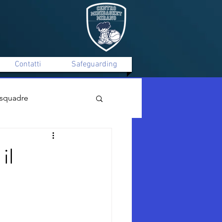
Contatti
Safeguarding
 squadre
Mirano C Silver Maschile
il