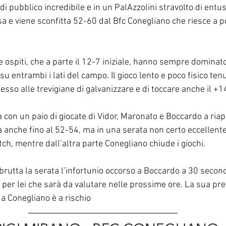
di pubblico incredibile e in un PalAzzolini stravolto di entus
a e viene sconfitta 52-60 dal Bfc Conegliano che riesce a p
le ospiti, che a parte il 12-7 iniziale, hanno sempre dominato
su entrambi i lati del campo. Il gioco lento e poco fisico tenu
so alle trevigiane di galvanizzare e di toccare anche il +14
a con un paio di giocate di Vidor, Maronato e Boccardo a riap
va anche fino al 52-54, ma in una serata non certo eccellente 
ch, mentre dall’altra parte Conegliano chiude i giochi. 
rutta la serata l’infortunio occorso a Boccardo a 30 secondi
 per lei che sarà da valutare nelle prossime ore. La sua pre
 Conegliano è a rischio