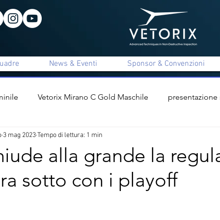
uadre
News & Eventi
Sponsor & Convenzioni
inile
Vetorix Mirano C Gold Maschile
presentazione
o
3 mag 2023
Tempo di lettura: 1 min
ile
presentazione staff tecnico
interviste
Vetorix 
hiude alla grande la regul
ra sotto con i playoff
x Mirano C Unica Maschile
Apigi Mirano B Femminile