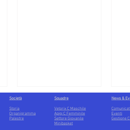
Società
Squadre
News & Ev
Storia
Vetorix C Maschile
Comunicat
Organigramma
Apigi C Femminile
Eventi
Palestre
Settore Giovanile
Gestione C
Minibasket