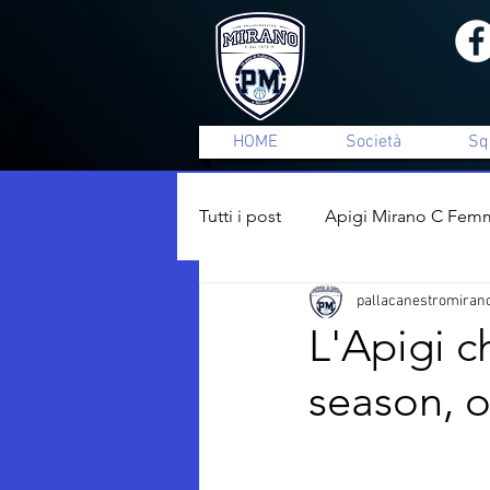
HOME
Società
Sq
Tutti i post
Apigi Mirano C Femm
pallacanestromiran
Minibasket
Settore Giovan
L'Apigi c
season, o
Comunicati Stampa
Vetori