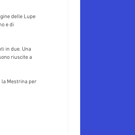
ugine delle Lupe 
o e di 
i in due. Una 
ono riuscite a 
o la Mestrina per 