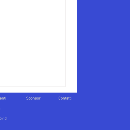
enti
Sponsor
Contatti
i
ovid