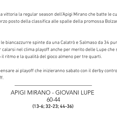
a vittoria la regular season dell’Apigi Mirano che batte le c
rzo posto della classifica alle spalle della promossa Bolzan
le biancazzurre spinte da una Calatrò e Salmaso da 34 punt
 calarsi nel clima playoff anche per merito delle Lupe che s
l ritmo e la qualità del gioco almeno per tre quarti.
 pensare ai playoff che inizieranno sabato con il derby contr
f. 
APIGI MIRANO - GIOVANI LUPE 
60-44
(13-6; 32-23; 44-36) 