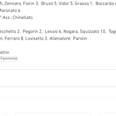
olfi, Zennaro, Fiorin 3,  Brusò 5, Vidor 5, Grasso 1,  Boccardo
 Maronato 6.
° Ass.:
 Chinellato
Cecchetto 2,  Pegorin 2,  Lessio 6, Nogara, Squizzato 10,  Tog
, Ferraro 8, Lovisetto 3. 
Allenatore:
  Parolin
ettin
C Femminile