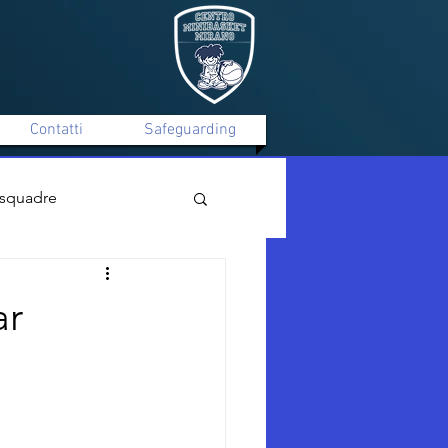
Contatti
Safeguarding
 squadre
Mirano C Silver Maschile
ar