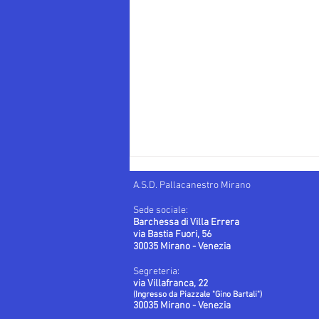
A.S.D. Pallacanestro Mirano
Sede sociale:
Barchessa di Villa Errera
via Bastia Fuori, 56
30035 Mirano - Venezia
Apigi vs Montecchio
Segreteria:
via Villafranca, 22
(Ingresso da Piazzale "Gino Bartali")
30035 Mirano - Venezia