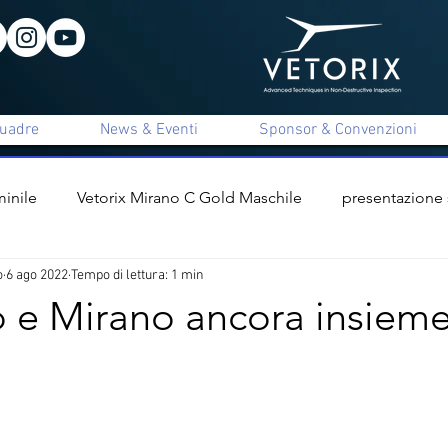
uadre
News & Eventi
Sponsor & Convenzioni
inile
Vetorix Mirano C Gold Maschile
presentazione
o
6 ago 2022
Tempo di lettura: 1 min
ile
presentazione staff tecnico
interviste
Vetorix 
 e Mirano ancora insiem
x Mirano C Unica Maschile
Apigi Mirano B Femminile