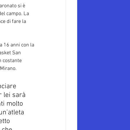
aronato si è 
 del campo. La 
ce di fare la 
a 16 anni con la 
asket San 
n costante 
 Mirano.
nciare 
 lei sarà 
ti molto 
un’atleta 
tto 