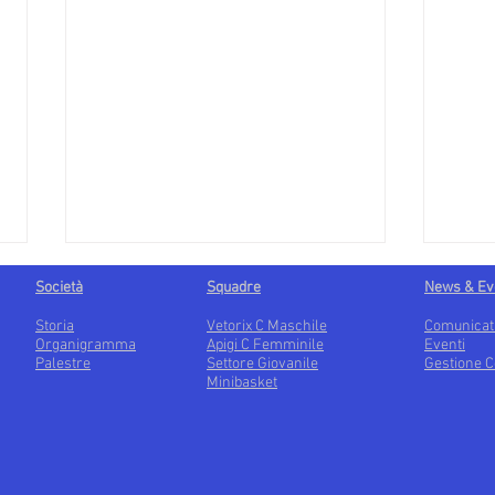
Società
Squadre
News & Ev
Storia
Vetorix C Maschile
Comunicat
Organigramma
Apigi C Femminile
Eventi
Palestre
Settore Giovanile
Gestione C
Minibasket
Apigi, a una vittoria dalla
Apig
gloria!
fina