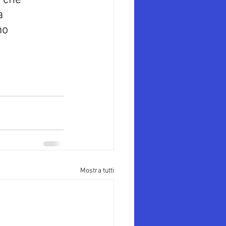
 che 
a 
mo 
Mostra tutti