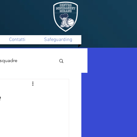
Contatti
Safeguarding
 squadre
Mirano C Silver Maschile
e