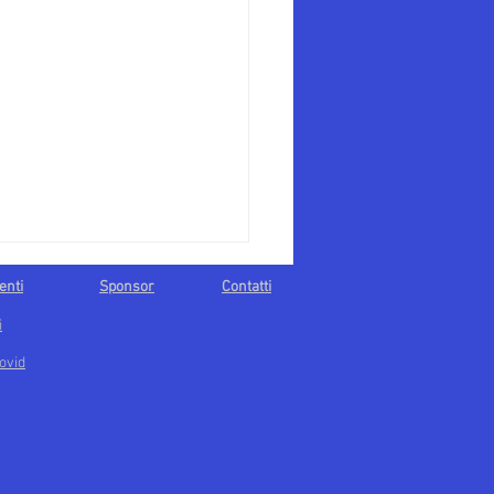
enti
Sponsor
Contatti
i
ovid
i: ci prendiamo gara3 e la
le contro Montecchio!