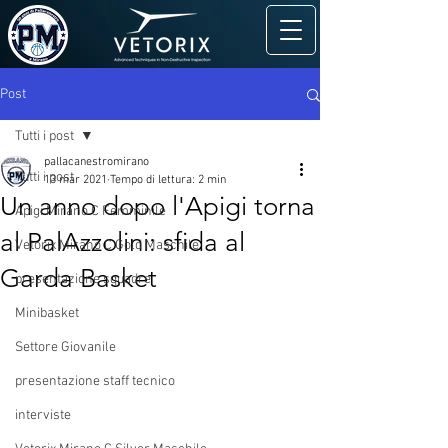
Post
Tutti i post
pallacanestromirano
Tutti i post
13 mar 2021
Tempo di lettura: 2 min
Un anno dopo l'Apigi torna
Apigi Mirano C Femminile
al PalAzzolini: sfida al
Vetorix Mirano C Gold Maschile
Garda Basket
presentazione squadre
Minibasket
Settore Giovanile
presentazione staff tecnico
interviste