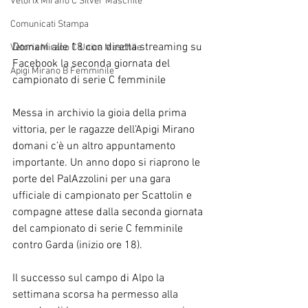
Vetorix Mirano C Silver Maschile
Comunicati Stampa
Domani alle 18 con diretta streaming su 
Vetorix Mirano C Unica Maschile
Facebook la seconda giornata del 
Apigi Mirano B Femminile
campionato di serie C femminile
Messa in archivio la gioia della prima 
vittoria, per le ragazze dell’Apigi Mirano 
domani c’è un altro appuntamento 
importante. Un anno dopo si riaprono le 
porte del PalAzzolini per una gara 
ufficiale di campionato per Scattolin e 
compagne attese dalla seconda giornata 
del campionato di serie C femminile 
contro Garda (inizio ore 18).
Il successo sul campo di Alpo la 
settimana scorsa ha permesso alla 