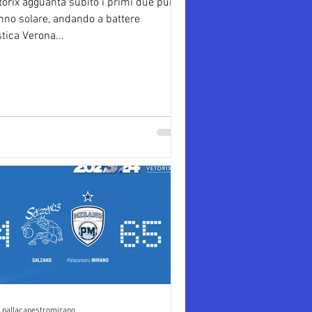
torix agguanta subito i primi due punti
anno solare, andando a battere
stica Verona...
pallacanestromirano