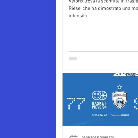
Vetorix trova la sconfitta in trasf
Riese, che ha dimostrato una ma
intensità...
pallacanestromirano