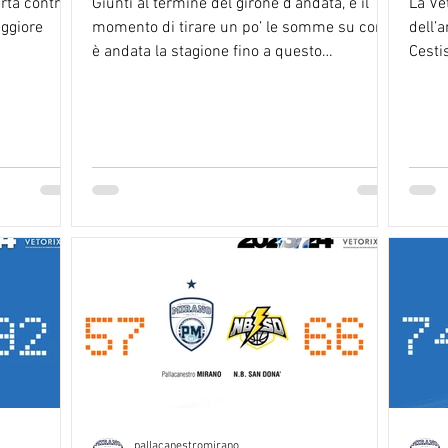
erta contro
Giunti al termine del girone d’andata, è il
La Ve
ggiore
momento di tirare un po’ le somme su come
dell’
è andata la stagione fino a questo
Cesti
momento...
pallacanestromirano