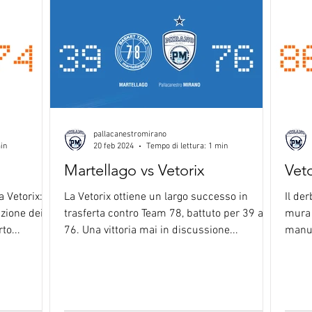
pallacanestromirano
in
20 feb 2024
Tempo di lettura: 1 min
Martellago vs Vetorix
Vet
a Vetorix:
La Vetorix ottiene un largo successo in
Il der
azione dei
trasferta contro Team 78, battuto per 39 a
mura 
to...
76. Una vittoria mai in discussione...
manua