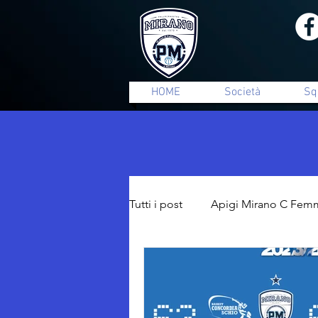
HOME
Società
Sq
Tutti i post
Apigi Mirano C Femm
Settore Giovanile
presenta
Comunicati Stampa
Vetori