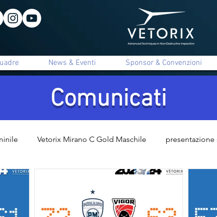
uadre
News & Eventi
Sponsor & Convenzioni
Comunicati
inile
Vetorix Mirano C Gold Maschile
presentazione
zione staff tecnico
interviste
Vetorix Mirano C Silver 
x Mirano C Unica Maschile
Apigi Mirano B Femminile