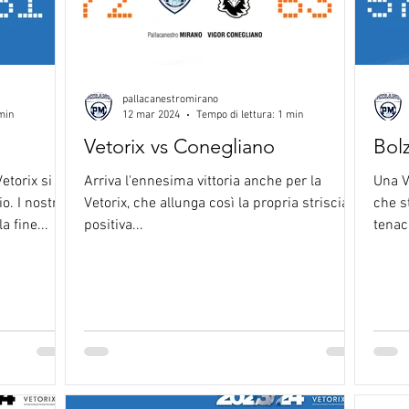
pallacanestromirano
min
12 mar 2024
Tempo di lettura: 1 min
Vetorix vs Conegliano
Bolz
etorix si
Arriva l'ennesima vittoria anche per la
Una Ve
o. I nostri
Vetorix, che allunga così la propria striscia
che s
a fine...
positiva...
tenac