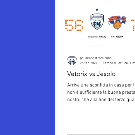
pallacanestromirano
26 feb 2024
Tempo di lettura: 1 m
Vetorix vs Jesolo
Arriva una sconfitta in casa per l
non è sufficiente la buona prest
nostri, che alla fine del terzo quar