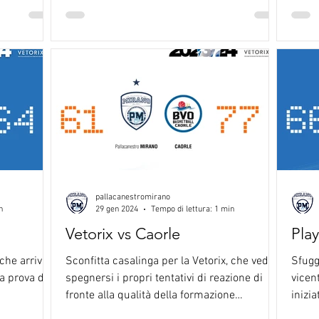
pallacanestromirano
n
29 gen 2024
Tempo di lettura: 1 min
Vetorix vs Caorle
Play
che arriva a
Sconfitta casalinga per la Vetorix, che vede
Sfugge
a prova di
spegnersi i propri tentativi di reazione di
vicen
fronte alla qualità della formazione
inizia
avversaria...