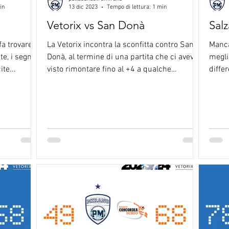
in
13 dic 2023
Tempo di lettura: 1 min
Vetorix vs San Donà
Salz
fa trovare
La Vetorix incontra la sconfitta contro San
Manca
e, i segnali
Donà, al termine di una partita che ci aveva
megli
ite...
visto rimontare fino al +4 a qualche
differ
minuto...