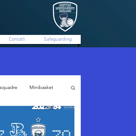
Contatti
Safeguarding
 squadre
Minibasket
Maschile