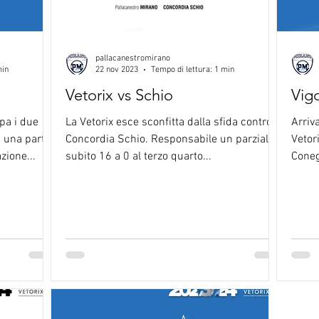
pallacanestromirano
min
22 nov 2023
Tempo di lettura: 1 min
Vetorix vs Schio
Vig
ppa i due
La Vetorix esce sconfitta dalla sfida contro
Arriva
: una partita
Concordia Schio. Responsabile un parziale
Vetor
zione...
subito 16 a 0 al terzo quarto...
Coneg
intens