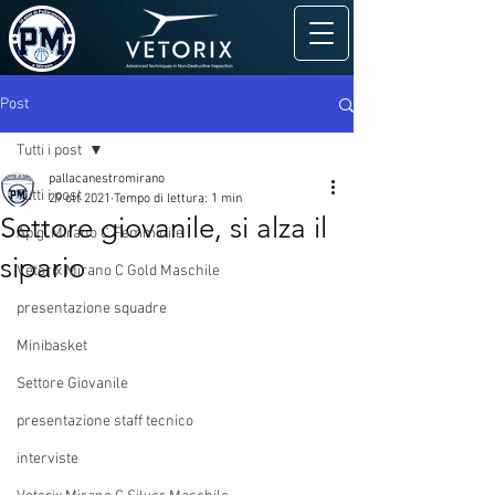
Post
Tutti i post
pallacanestromirano
Tutti i post
29 ott 2021
Tempo di lettura: 1 min
Settore giovanile, si alza il
Apigi Mirano C Femminile
sipario
Vetorix Mirano C Gold Maschile
presentazione squadre
Minibasket
Settore Giovanile
presentazione staff tecnico
interviste