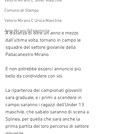
Vetorix Mirano C Silver Maschile
Comunicati Stampa
Vetorix Mirano C Unica Maschile
Apigi Mirano B Femminile
A distanza di oltre un anno e mezzo 
dall’ultima volta, tornano in campo le 
squadre del settore giovanile della 
Pallacanestro Mirano.
E non potrebbe esserci annuncio più 
bello da condividere con voi.
La ripartenza dei campionati giovanili 
sarà graduale, e i primi a scendere in 
campo saranno i ragazzi dell’Under 13 
maschile, che sabato saranno di scena a 
Spinea, per quella che sarà anche la 
prima partita del loro percorso di settore 
giovanile.