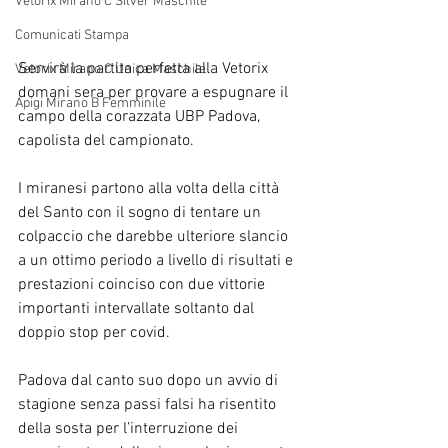
Vetorix Mirano C Silver Maschile
Comunicati Stampa
Servirà la partita perfetta alla Vetorix 
Vetorix Mirano C Unica Maschile
domani sera per provare a espugnare il 
Apigi Mirano B Femminile
campo della corazzata UBP Padova, 
capolista del campionato.
I miranesi partono alla volta della città 
del Santo con il sogno di tentare un 
colpaccio che darebbe ulteriore slancio 
a un ottimo periodo a livello di risultati e 
prestazioni coinciso con due vittorie 
importanti intervallate soltanto dal 
doppio stop per covid.
Padova dal canto suo dopo un avvio di 
stagione senza passi falsi ha risentito 
della sosta per l’interruzione dei 