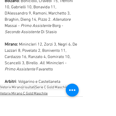
Bolzano: 
Boniciolli, Cravedi 15, Trentini 
10, Gabrielli 10, Bonavida 11, 
D'Alessandro 9, Ramoni, Marchetto 3, 
Braghin, Dieng 14, Pizzo 2. 
Allenatore
Massai - 
Primo Assistente
 Borg - 
Secondo Assistente
 Di Stasio
Mirano: 
Minincleri 12, Zorzi 3, Negri 6, De 
Lazzari 8, Povelato 2, Bonivento 11, 
Cardazzo 16, Ranzato 4, Gomirato 10, 
Scancelli 3, Birello. 
All.
 Minincleri - 
Primo Assistente
 Favaretto
Arbitri
: Volgarino e Castellaneta
Vetorix Mirano
risultati
Serie C Gold Maschile
Vetorix Mirano C Gold Maschile