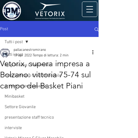
Post
Tutti i post
pallacanestromirano
Tutti i post
11 apr 2022
Tempo di lettura: 2 min
Vetorix, supera impresa a
Apigi Mirano C Femminile
Bolzano: vittoria 75-74 sul
Vetorix Mirano C Gold Maschile
campo del Basket Piani
presentazione squadre
Minibasket
Settore Giovanile
presentazione staff tecnico
interviste